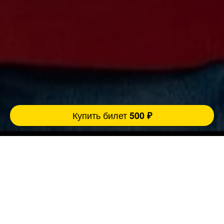
Купить билет
500 ₽
Ровно 3 причины прийти концерт:
FatStandUp:
1. Мы занимаемся организацией концертов
уже более 10 лет и подбираем самых
эпатажных и талантливых комиков,
настоящих монстров юмора помощью