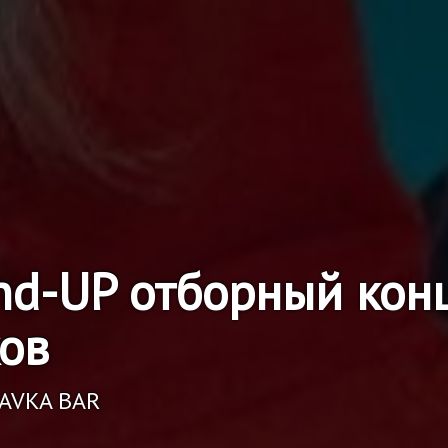
tand-UP отборный ко
ов
RAVKA BAR