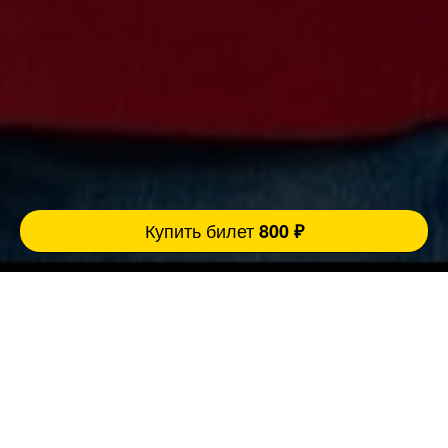
Купить билет
800 ₽
Ровно 3 причины прийти концерт:
FatStandUp:
1. Мы занимаемся организацией концертов
уже более 10 лет и подбираем самых
эпатажных и талантливых комиков,
настоящих монстров юмора помощью