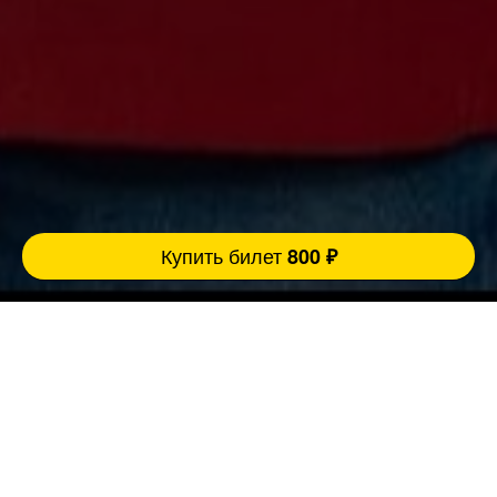
Купить билет
800 ₽
Ровно 3 причины прийти концерт:
FatStandUp:
1. Мы занимаемся организацией концертов
уже более 10 лет и подбираем самых
эпатажных и талантливых комиков,
настоящих монстров юмора помощью