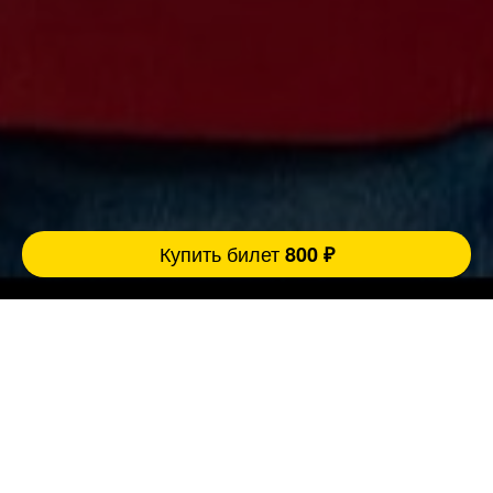
Купить билет
800 ₽
Ровно 3 причины прийти концерт:
FatStandUp:
1. Мы занимаемся организацией концертов
уже более 10 лет и подбираем самых
эпатажных и талантливых комиков,
настоящих монстров юмора помощью