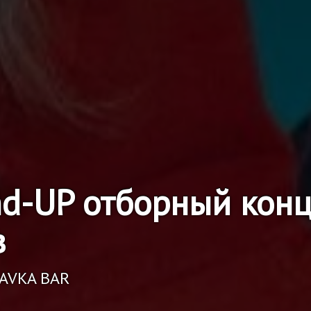
nd-UP отборный конц
в
RAVKA BAR