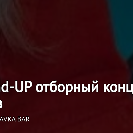
nd-UP отборный конц
в
RAVKA BAR