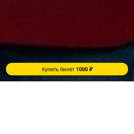
Купить билет
1000 ₽
Ровно 3 причины прийти концерт:
FatStandUp:
1. Мы занимаемся организацией концертов
уже более 10 лет и подбираем самых
эпатажных и талантливых комиков,
настоящих монстров юмора помощью