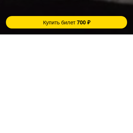
Купить билет
700 ₽
Полезная информация о сборных стендап
концертах:
Когда люди хотят отдохнуть, переключится и
хорошо провести время они приходят на
наши стендап концерты и комедийные шоу.
Опытный сборный стендап концерт — это
формат, где всё живое: быстрые
переключения, разная подача, постоянная
реакция в зале.
Зрители не выпадают потому, что
профессиональный комик всегда держит
градус мероприятия, использует