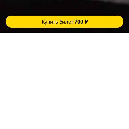
Купить билет
700 ₽
Полезная информация о сборных стендап
концертах:
Когда люди хотят отдохнуть, переключится и
хорошо провести время они приходят на
наши стендап концерты и комедийные шоу.
Опытный сборный стендап концерт — это
формат, где всё живое: быстрые
переключения, разная подача, постоянная
реакция в зале.
Зрители не выпадают потому, что
профессиональный комик всегда держит
градус мероприятия, использует