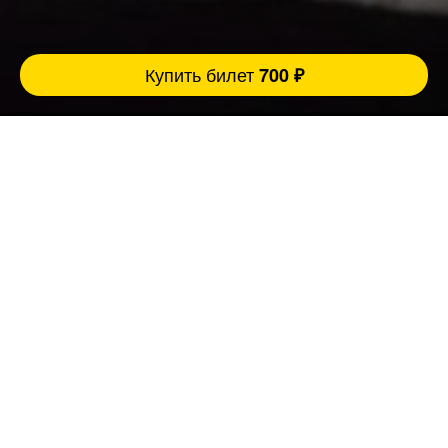
Купить билет
700 ₽
Полезная информация о сборных стендап
концертах:
Когда люди хотят отдохнуть, переключится и
хорошо провести время они приходят на
наши стендап концерты и комедийные шоу.
Опытный сборный стендап концерт — это
формат, где всё живое: быстрые
переключения, разная подача, постоянная
реакция в зале.
Зрители не выпадают потому, что
профессиональный комик всегда держит
градус мероприятия, использует