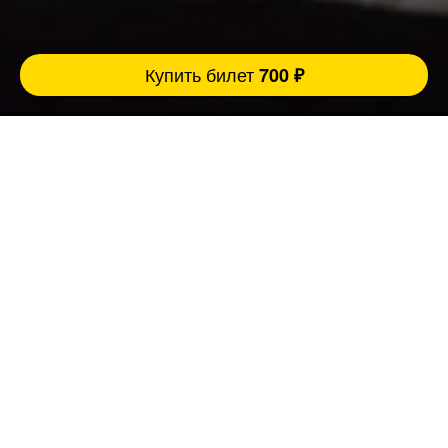
Купить билет
700 ₽
Полезная информация о сборных стендап
концертах:
Когда люди хотят отдохнуть, переключится и
хорошо провести время они приходят на
наши стендап концерты и комедийные шоу.
Опытный сборный стендап концерт — это
формат, где всё живое: быстрые
переключения, разная подача, постоянная
реакция в зале.
Зрители не выпадают потому, что
профессиональный комик всегда держит
градус мероприятия, использует