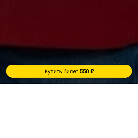
Купить билет
550 ₽
Ровно 3 причины прийти концерт:
FatStandUp:
1. Мы занимаемся организацией концертов
уже более 10 лет и подбираем самых
эпатажных и талантливых комиков,
настоящих монстров юмора помощью