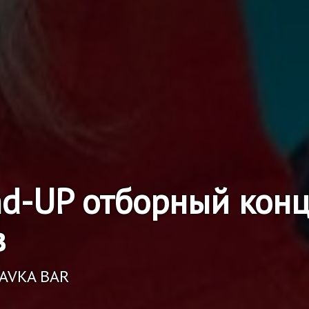
nd-UP отборный конц
в
RAVKA BAR