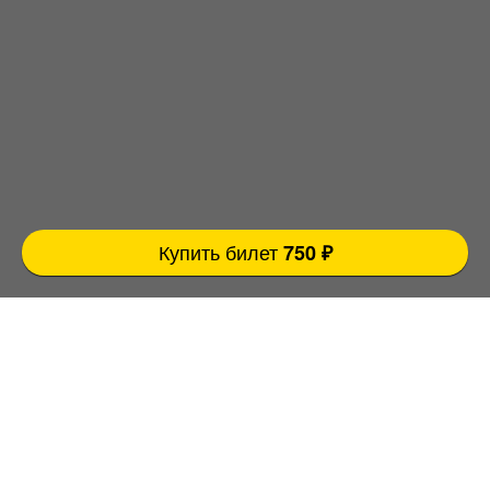
Купить билет
750 ₽
Ровно 3 причины прийти концерт:
FatStandUp:
1. Мы занимаемся организацией концертов
уже более 10 лет и подбираем самых
эпатажных и талантливых комиков,
настоящих монстров юмора помощью