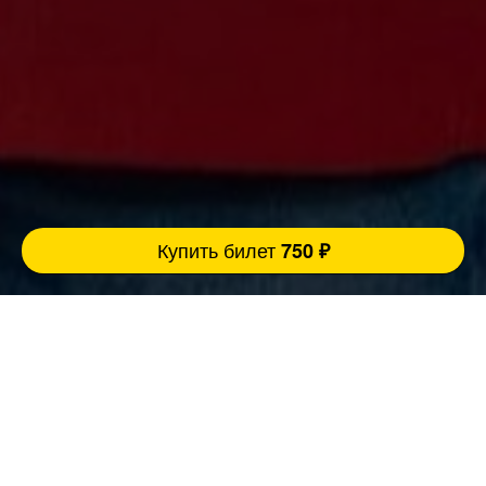
Купить билет
750 ₽
Ровно 3 причины прийти концерт:
FatStandUp:
1. Мы занимаемся организацией концертов
уже более 10 лет и подбираем самых
эпатажных и талантливых комиков,
настоящих монстров юмора помощью